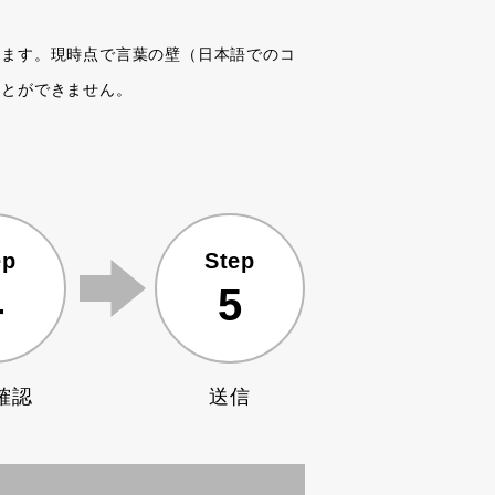
います。現時点で言葉の壁（日本語でのコ
ことができません。
ep
Step
4
5
確認
送信