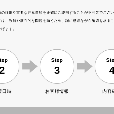
術の詳細や重要な注意事項を正確にご説明することが不可欠でござ
方は、誤解や潜在的な問題を防ぐため、誠に恐縮ながら施術を承る
上げます。
tep
Step
St
2
3
望日時
お客様
情報
内容