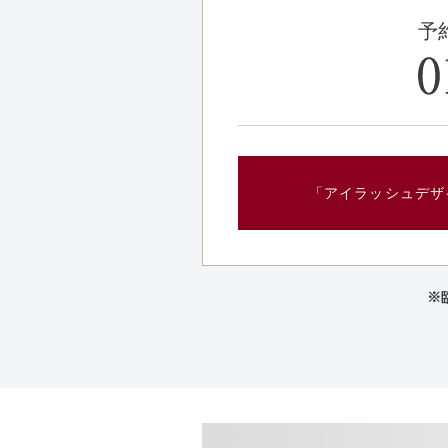
予
「アイラッシュデザ
※