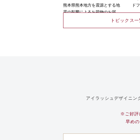
熊本県熊本地方を震源とする地
ドフ
震の影響によるお荷物のお届...
トピックス一
アイラッシュデザイニン
※ご好評
早めの