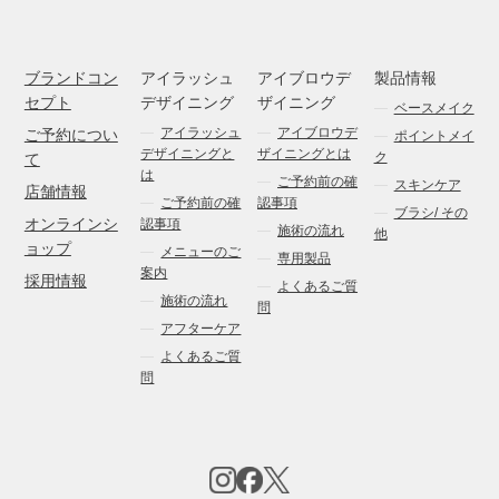
ブランドコン
アイラッシュ
アイブロウデ
製品情報
セプト
デザイニング
ザイニング
ベースメイク
アイラッシュ
アイブロウデ
ご予約につい
ポイントメイ
デザイニングと
ザイニングとは
ク
て
は
ご予約前の確
スキンケア
店舗情報
ご予約前の確
認事項
ブラシ/ その
オンラインシ
認事項
施術の流れ
他
ョップ
メニューのご
専用製品
案内
採用情報
よくあるご質
施術の流れ
問
アフターケア
よくあるご質
問