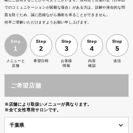
確にご説明することが不可欠でございます。現時点で言葉の壁（日本語
でのコミュニケーションが困難な場合）がある方は、誤解や潜在的な問
題を防ぐため、誠に恐縮ながら施術を承ることができません。
何卒ご理解いただけますようお願い申し上げます。
Step
Step
Step
Step
Step
1
2
3
4
5
メニューと
希望日時
お客様
内容
送信
店舗
情報
確認
ご希望店舗
※店舗により取扱いメニューが異なります。
※全て女性専用サロンです。
千葉県