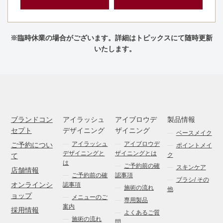
※臨時休業の場合がございます。詳細はトピックスにて随時更新
いたします。
ブランドコン
アイラッシュ
アイブロウデ
製品情報
セプト
デザイニング
ザイニング
ベースメイク
アイラッシュ
アイブロウデ
ご予約につい
ポイントメイ
デザイニングと
ザイニングとは
ク
て
は
ご予約前の確
スキンケア
店舗情報
ご予約前の確
認事項
ブラシ/ その
オンラインシ
認事項
施術の流れ
他
ョップ
メニューのご
専用製品
案内
採用情報
よくあるご質
施術の流れ
問